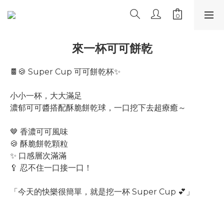
來一杯可可餅乾
🍫🍪 Super Cup 可可餅乾杯✨
小小一杯，大大滿足
濃郁可可醬搭配酥脆餅乾球，一口挖下去超療癒～
🤎 香濃可可風味
🍪 酥脆餅乾顆粒
✨ 口感層次滿滿
🥄 忍不住一口接一口！
「今天的快樂很簡單，就是挖一杯 Super Cup 💕」