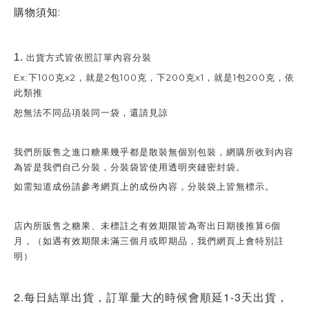
購物須知:
1.
出貨方式皆依照訂單內容分裝
Ex:下100克x2，就是2包100克，下200克x1，就是1包200克，依
此類推
恕無法不同品項裝同一袋，還請見諒
我們所販售之進口糖果幾乎都是散裝無個別包裝，網購所收到內容
為皆是我們自己分裝，分裝袋皆使用透明夾鏈密封袋。
如需知道成份請參考網頁上的成份內容，分裝袋上皆無標示。
店內所販售之糖果、未標註之有效期限皆為寄出日期後推算6個
月，（如遇有效期限未滿三個月或即期品，我們網頁上會特別註
明）
2.每日結單出貨，訂單量大的時候會順延1-3天出貨，