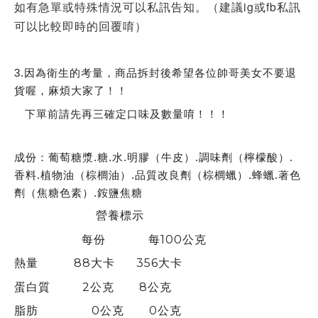
如有急單或特殊情況可以私訊告知。（建議ig或fb私訊
可以比較即時的回覆唷）
3.因為衛生的考量，商品拆封後希望各位帥哥美女不要退
貨喔，麻煩大家了！！
下單前請先再三確定口味及數量唷！！！
成份：葡萄糖漿.糖.水.明膠（牛皮）.調味劑（檸檬酸）.
香料.植物油（棕櫚油）.品質改良劑（棕櫚蠟）.蜂蠟.著色
劑（焦糖色素）.銨鹽焦糖
營養標示
每份 每100公克
熱量 88大卡 356大卡
蛋白質 2公克 8公克
脂肪 0公克 0公克