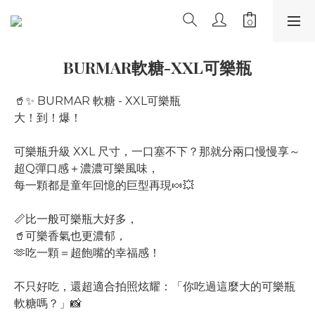
BURMAR軟糖-XXL可樂瓶
🥤✨ BURMAR 軟糖 - XXL可樂瓶
大！到！爆！
可樂瓶升級 XXL 尺寸，一口塞不下？那就分兩口慢慢享～
超Q彈口感＋濃濃可樂風味，
每一顆都是童年回憶的巨型再現🍬💥
📏比一般可樂瓶大好多，
🥤可樂香氣也更濃郁，
🫶吃一顆＝超飽嘴的幸福感！
不只好吃，還超適合拍照炫耀：「你吃過這麼大的可樂瓶
軟糖嗎？」📸