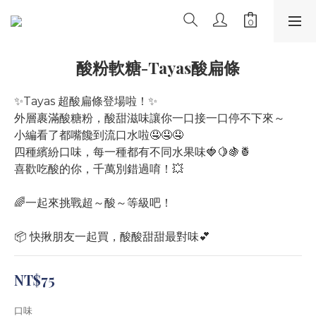
酸粉軟糖-Tayas酸扁條
✨Tayas 超酸扁條登場啦！✨
外層裹滿酸糖粉，酸甜滋味讓你一口接一口停不下來～
小編看了都嘴饞到流口水啦🤤🤤🤤
四種繽紛口味，每一種都有不同水果味🍓🍋🍇🍍
喜歡吃酸的你，千萬別錯過唷！💥
🌈一起來挑戰超～酸～等級吧！
📦 快揪朋友一起買，酸酸甜甜最對味💕
NT$75
口味