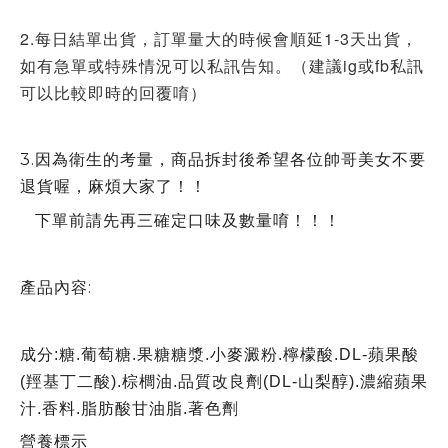
2.每日結單出貨，訂單量大的時候會順延1-3天出貨，
如有急單或特殊情況可以私訊告知。（建議ig或fb私訊
可以比較即時的回覆唷）
3.因為衛生的考量，商品拆封後希望各位帥哥美女不要
退貨喔，麻煩大家了！！
下單前請先再三確定口味及數量唷！！！
產品內容:
成分:糖.葡萄糖.果糖糖漿.小麥澱粉.檸檬酸.DL-蘋果酸
(羥基丁二酸).棕櫚油.品質改良劑(DL-山梨醇).濃縮蘋果
汁.香料.脂肪酸甘油脂.著色劑
營養標示