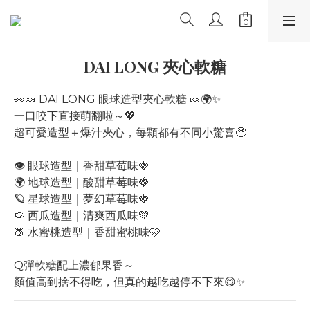
DAI LONG 夾心軟糖
👀🍬 DAI LONG 眼球造型夾心軟糖 🍬🌍✨
一口咬下直接萌翻啦～💖
超可愛造型＋爆汁夾心，每顆都有不同小驚喜🥹
👁️ 眼球造型｜香甜草莓味🍓
🌍 地球造型｜酸甜草莓味🍓
🪐 星球造型｜夢幻草莓味🍓
🍉 西瓜造型｜清爽西瓜味💚
🍑 水蜜桃造型｜香甜蜜桃味🩷
Q彈軟糖配上濃郁果香～
顏值高到捨不得吃，但真的越吃越停不下來😋✨