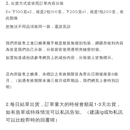
1.
出貨方式皆依照訂單內容分裝
Ex:下100克x2，就是2包100克，下200克x1，就是1包200克，依
此類推
恕無法不同品項裝同一袋，還請見諒
我們所販售之進口糖果幾乎都是散裝無個別包裝，網購所收到內容
為皆是我們自己分裝，分裝袋皆使用透明夾鏈密封袋。
如需知道成份請參考網頁上的成份內容，分裝袋上皆無標示。
店內所販售之糖果、未標註之有效期限皆為寄出日期後推算6個
月，（如遇有效期限未滿三個月或即期品，我們網頁上會特別註
明）
2.每日結單出貨，訂單量大的時候會順延1-3天出貨，
如有急單或特殊情況可以私訊告知。（建議ig或fb私訊
可以比較即時的回覆唷）