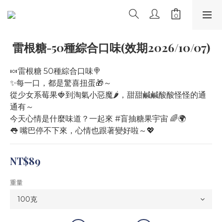
雷根糖-50種綜合口味(效期2026/10/07)
🍬雷根糖 50種綜合口味🍭
✨每一口，都是驚喜扭蛋🎁～
從少女系莓果🍓到淘氣小惡魔🌶️，甜甜鹹鹹酸酸怪怪的通
通有～
今天心情是什麼味道？一起來 #盲抽糖果宇宙 🌈🌍
👅 嘴巴停不下來，心情也跟著變好啦～💖
NT$89
重量