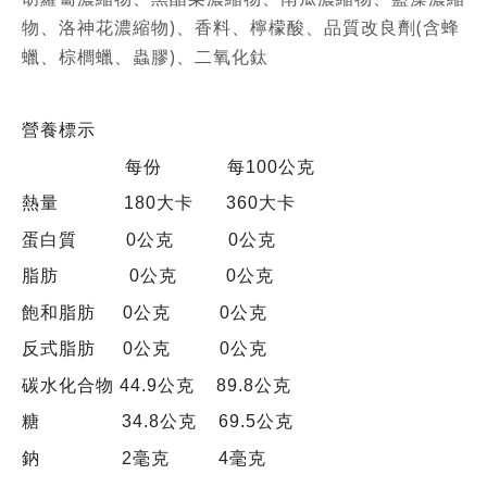
物、洛神花濃縮物)、香料、檸檬酸、品質改良劑(含蜂
蠟、棕櫚蠟、蟲膠)、二氧化鈦
營養標示
每份 每100公克
熱量 180大卡 360大卡
蛋白質 0公克 0公克
脂肪 0公克 0公克
飽和脂肪 0公克 0公克
反式脂肪 0公克 0公克
碳水化合物 44.9公克 89.8公克
糖 34.8公克 69.5公克
鈉 2毫克 4毫克