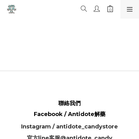
聯絡我們
Facebook / Antidote解藥
Instagram / antidote_candystore
官方line客服@antidote_candy