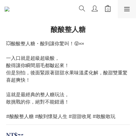
酸酸整人糖
💥酸酸整人糖・酸到讓你驚叫！😝🍬
一入口就是超級超級酸，
酸得讓你瞬間眉毛都皺起來！
但是別怕，後面緊跟著甜甜水果味溫柔化解，酸甜雙重驚
喜超爽快！
這就是最經典的整人糖玩法，
敢挑戰的你，絕對不能錯過！
#酸酸整人糖 #酸到懷疑人生 #甜甜收尾 #敢酸敢玩
NT$75