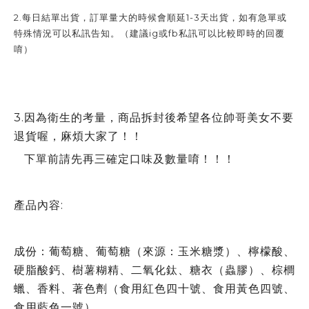
2.每日結單出貨，訂單量大的時候會順延1-3天出貨，如有急單或
特殊情況可以私訊告知。（建議ig或fb私訊可以比較即時的回覆
唷）
3.因為衛生的考量，商品拆封後希望各位帥哥美女不要
退貨喔，麻煩大家了！！
下單前請先再三確定口味及數量唷！！！
產品內容:
成份：葡萄糖、葡萄糖（來源：玉米糖漿）、檸檬酸、
硬脂酸鈣、樹薯糊精、二氧化鈦、糖衣（蟲膠）、棕櫚
蠟、香料、著色劑（食用紅色四十號、食用黃色四號、
食用藍色一號）