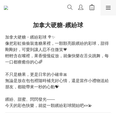
加拿大硬糖-繽紛球
加拿大硬糖・繽紛彩球 🍭✨
像把彩虹偷偷裝進糖果裡，一顆顆亮眼繽紛的彩球，甜得
剛剛好，可愛到讓人忍不住微笑💗
輕輕含在嘴裡，果香慢慢綻放，就像快樂在舌尖跳舞，每
一口都療癒你的心🌈
不只是糖果，更是日常的小確幸🎀
無論是放在包包裡隨時補充好心情，還是當作小禮物送給
朋友，都能帶來一秒的心動💝
繽紛、甜蜜、閃閃發光——
今天的彩色快樂，就從一顆繽紛彩球開始吧🍬💫