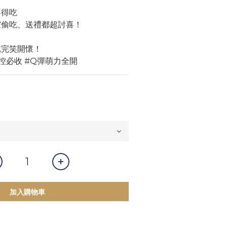
不得吃
公室偷吃、送禮都超討喜！
吃完笑開懷！
豬控必收 #Q彈萌力全開
加入購物車