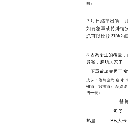
明）
2.每日結單出貨，
如有急單或特殊情況
訊可以比較即時的
3.因為衛生的考量
貨喔，麻煩大家了！
下單前請先再三確
成份：葡萄糖漿.糖.水.
物油（棕櫚油）.品質改
四十號）
營養標
每份 每
熱量 88大卡 