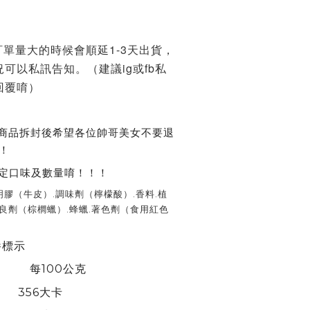
訂單量大的時候會順延1-3天出貨，
可以私訊告知。（建議ig或fb私
回覆唷）
，商品拆封後希望各位帥哥美女不要退
！
定口味及數量唷！！！
明膠（牛皮）.調味劑（檸檬酸）.香料.植
良劑（棕櫚蠟）.蜂蠟.著色劑（食用紅色
示
100公克
356大卡