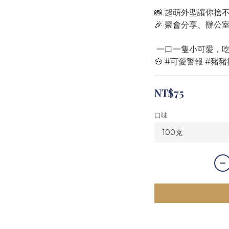
📸 超萌外型讓你捨
🎉 聚會分享、辦
 一口一隻小可愛，
🐽 #可愛警報 #豬
NT$75
口味