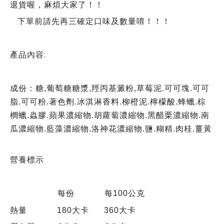
退貨喔，麻煩大家了！！
下單前請先再三確定口味及數量唷！！！
產品內容:
成份：糖,葡萄糖糖漿,羥丙基澱粉,草莓泥.可可塊.可可
脂.可可粉.著色劑.冰淇淋香料.柳橙泥.檸檬酸.蜂蠟.棕
櫚蠟.蟲膠.蘋果濃縮物.胡蘿蔔濃縮物.黑醋栗濃縮物.南
瓜濃縮物.藍藻濃縮物.洛神花濃縮物.鹽.糊精.肉桂.薑黃
營養標示
每份 每100公克
熱量 180大卡 360大卡