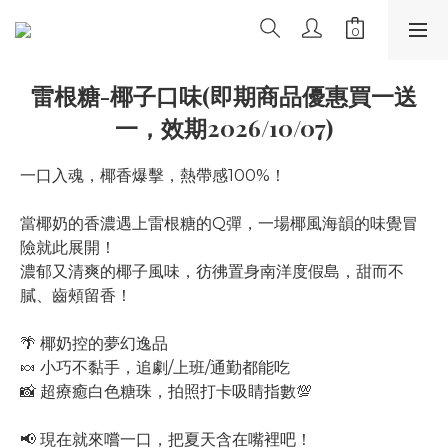
雷根糖-椰子口味(即期商品優惠買一送
一，效期2026/10/07)
一口入魂，椰香爆擊，熱帶感100%！
當椰奶的香濃遇上雷根糖的Q彈，一場椰風海韻的味覺冒
險就此展開！
濃郁又清爽的椰子風味，彷彿置身南洋度假島，甜而不
膩、齒頰留香！
🌴 椰奶控的夢幻逸品
🍬 小巧不黏手，追劇/上班/通勤都能吃
📸 超療癒白色糖珠，拍照打卡吸睛指數💯
📢 現在就來嚐一口，把夏天含在嘴裡吧！