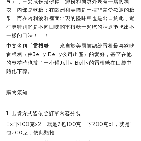
豆
），主要成份是砂糖、澱粉和糖漿外表有一層的糖
衣，內部是軟糖；在歐洲和美國是一種非常受歡迎的糖
果，而在哈利波利裡面出現的怪味豆也是出自於此，還
有更特別的是不同口味的雷根糖一起吃的話還能吃出不
一樣的口味！！！
中文名稱「
雷根糖
」，來自於美國前總統雷根最喜歡吃
雷根糖（由Jelly Belly公司出產）的愛好，甚至在他
的喪禮時也放了一小罐Jelly Belly的雷根糖在口袋中
隨他下葬。
購物須知:
1.
出貨方式皆依照訂單內容分裝
Ex:下100克x2，就是2包100克，下200克x1，就是1
包200克，依此類推